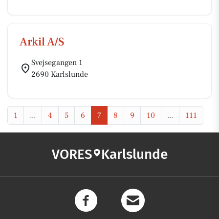
Arkil A/S
Svejsegangen 1
2690 Karlslunde
1
...
4
5
6
7
8
9
10
...
111
VORES
Karlslunde