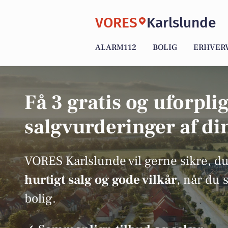
VORES
Karlslunde
ALARM112
BOLIG
ERHVER
Få 3 gratis og uforpli
salgvurderinger af di
VORES Karlslunde vil gerne sikre, du
hurtigt salg og gode vilkår
, når du 
bolig.