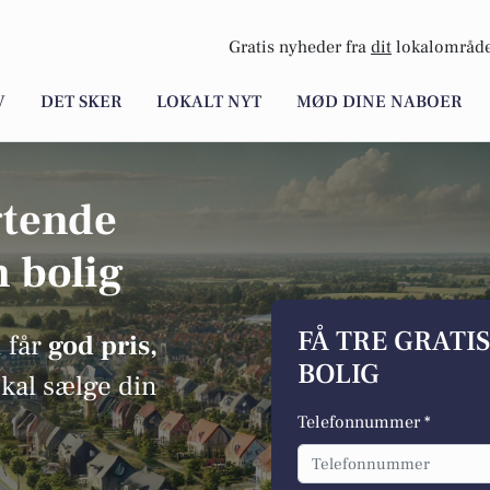
Gratis nyheder fra
dit
lokalområde
V
DET SKER
LOKALT NYT
MØD DINE NABOER
gtende
n bolig
FÅ TRE GRATI
 får
god pris,
BOLIG
skal sælge din
Telefonnummer *