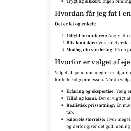
Trygt og sikkert:
Ingen bindinge
Hvordan får jeg fat i 
Det er let og enkelt:
Udfyld formularen:
Angiv din a
Bliv kontaktet:
Vores netværk af
Modtag din vurdering:
Få en gr
Hvorfor er valget af e
Valget af ejendomsmægler er afgørend
for hele salgsprocessen. Når du vælg
Erfaring og ekspertise:
Vælg en
Tillid og kemi:
Det er vigtigt a
Realistisk prissætning:
En mægl
tab.
Salærets størrelse:
Hvor meget s
og derfor giver det god mening 