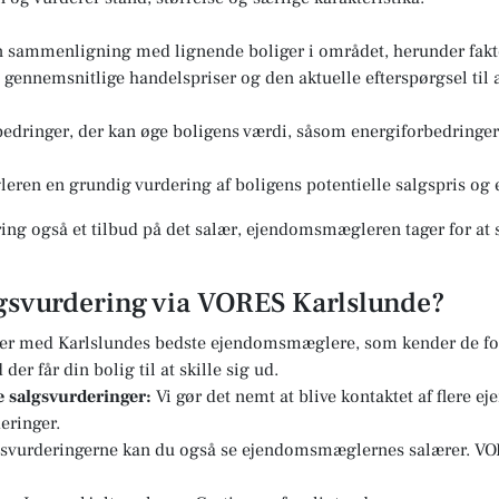
n sammenligning med lignende boliger i området, herunder fakto
ennemsnitlige handelspriser og den aktuelle efterspørgsel til a
edringer, der kan øge boligens værdi, såsom energiforbedringer 
eren en grundig vurdering af boligens potentielle salgspris og e
ng også et tilbud på det salær, ejendomsmægleren tager for at s
lgsvurdering via VORES Karlslunde?
er med Karlslundes bedste ejendomsmæglere, som kender de for
er får din bolig til at skille sig ud.
re salgsvurderinger:
Vi gør det nemt at blive kontaktet af flere 
eringer.
svurderingerne kan du også se ejendomsmæglernes salærer. VOR