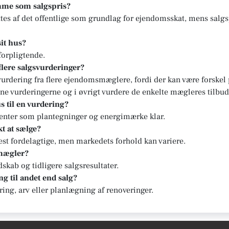
mme som salgspris?
tes af det offentlige som grundlag for ejendomsskat, mens salgs
sit hus?
forpligtende.
 flere salgsvurderinger?
svurdering fra flere ejendomsmæglere, fordi der kan være forskel
ne vurderingerne og i øvrigt vurdere de enkelte mægleres tilbud
s til en vurdering?
enter som plantegninger og energimærke klar.
t at sælge?
st fordelagtige, men markedets forhold kan variere.
 mægler?
kab og tidligere salgsresultater.
g til andet end salg?
ering, arv eller planlægning af renoveringer.