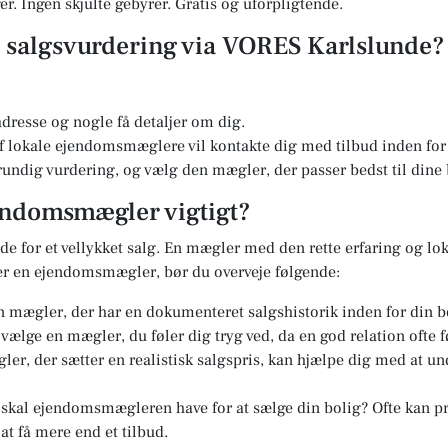
r. Ingen skjulte gebyrer. Gratis og uforpligtende.
en salgsvurdering via VORES Karlslunde?
dresse og nogle få detaljer om dig.
 lokale ejendomsmæglere vil kontakte dig med tilbud inden for 
undig vurdering, og vælg den mægler, der passer bedst til dine
jendomsmægler vigtigt?
e for et vellykket salg. En mægler med den rette erfaring og lok
er en ejendomsmægler, bør du overveje følgende:
 mægler, der har en dokumenteret salgshistorik inden for din b
t vælge en mægler, du føler dig tryg ved, da en god relation ofte f
er, der sætter en realistisk salgspris, kan hjælpe dig med at u
kal ejendomsmægleren have for at sælge din bolig? Ofte kan pri
at få mere end et tilbud.