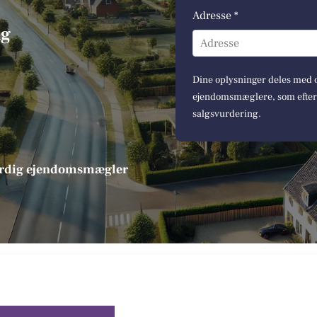
Adresse *
ng
Adresse
Dine oplysninger deles med op
ejendomsmæglere, som efterfø
salgsvurdering.
værdig ejendomsmægler