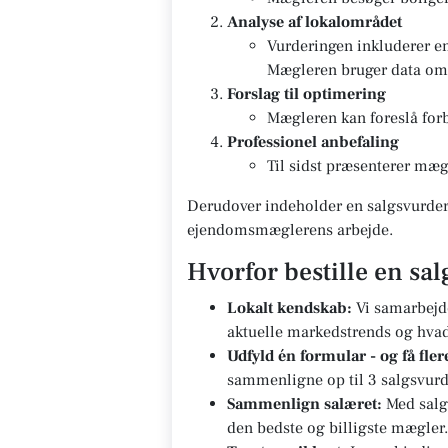
Analyse af lokalområdet
Vurderingen inkluderer e
Mægleren bruger data om g
Forslag til optimering
Mægleren kan foreslå forb
Professionel anbefaling
Til sidst præsenterer mægl
Derudover indeholder en salgsvurderi
ejendomsmæglerens arbejde.
Hvorfor bestille en sa
Lokalt kendskab:
Vi samarbejd
aktuelle markedstrends og hvad d
Udfyld én formular - og få fle
sammenligne op til 3 salgsvurd
Sammenlign salæret:
Med salg
den bedste og billigste mægler.