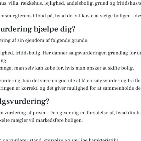
us, villa, rækkehus, lejlighed, andelsbolig, grund og fritidshu
msmæglerens tilbud på, hvad det vil koste at sælge boligen - dv
urdering hjælpe dig?
ering af sin ejendom af følgende grunde:
jlighed, fritidsbolig. Her danner salgsvurderingen grundlag for 
ing.
 meget man selv kan købe for, hvis man ønsker at skifte bolig.
vurdering, kan det være en god idé at få en salgsvurdering fra f
deringen er korrekt, og det giver mulighed for at sammenholde d
lgsvurdering?
n vurdering af prisen. Den giver dig en forståelse af, hvad din bo
elte mægler vil markedsføre boligen.
og vurderer stand, størrelse og særlige karakteristika.