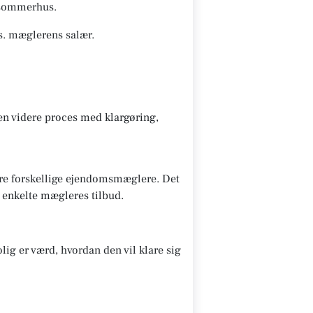
s/sommerhus.
s. mæglerens salær.
den videre proces med klargøring,
lere forskellige ejendomsmæglere. Det
e enkelte mægleres tilbud.
lig er værd, hvordan den vil klare sig