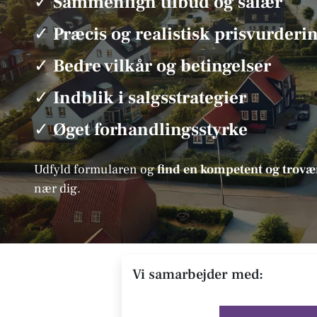
✓
Sammenlign tilbud og salær
✓
Præcis og realistisk prisvurderi
✓
Bedre vilkår og betingelser
✓
Indblik i salgsstrategier
✓
Øget forhandlingsstyrke
Udfyld formularen og
find en kompetent og tro
nær dig.
Vi samarbejder med: