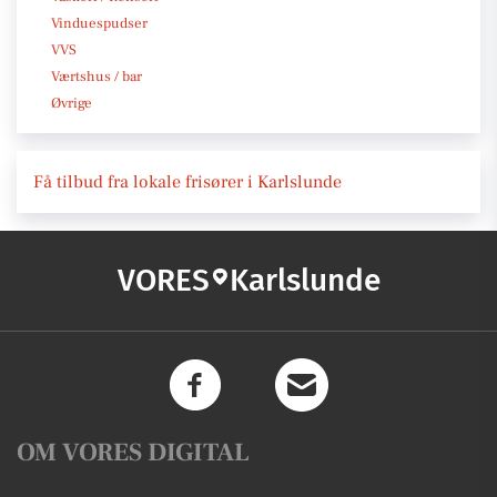
Vinduespudser
VVS
Værtshus / bar
Øvrige
Få tilbud fra lokale frisører i Karlslunde
VORES
Karlslunde
OM VORES DIGITAL