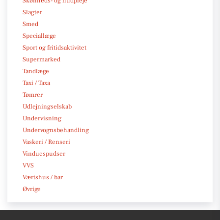
Skønheds- og hudpleje
Slagter
Smed
Speciallæge
Sport og fritidsaktivitet
Supermarked
Tandlæge
Taxi / Taxa
Tømrer
Udlejningselskab
Undervisning
Undervognsbehandling
Vaskeri / Renseri
Vinduespudser
VVS
Værtshus / bar
Øvrige