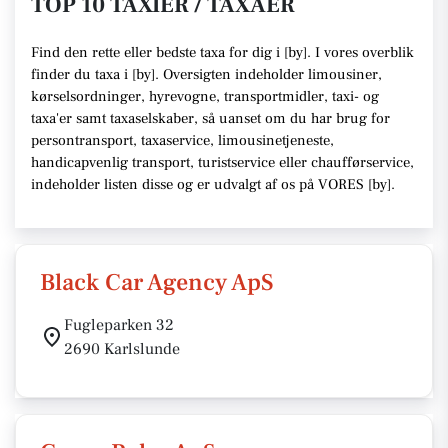
TOP 10 TAXIER / TAXAER
Find den rette
eller bedste taxa f
or dig i [
by
]. I vores overblik
finder du taxa i [
by
].
Oversigten indeholder limousiner,
kørselsordninger, hyrevogne, transportmidler, taxi- og
taxa'er samt taxaselskaber,
så uanset om du har brug for
persontransport, taxaservice, limousinetjeneste,
handicapvenlig transport, turistservice eller chaufførservice,
indeholder listen disse
og er udvalgt af os på VORES [
by
]
.
Black Car Agency ApS
Fugleparken 32
2690 Karlslunde