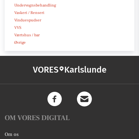
Undervognsbehandling
Vaskeri / Renseri
Vinduespudser
VVS
Værtshus / bar
Øvrige
VORES
Karlslunde
OM VORES DIGITAL
Om os