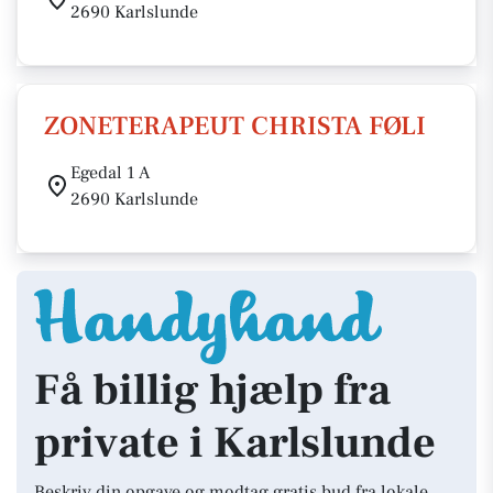
2690 Karlslunde
ZONETERAPEUT CHRISTA FØLI
Egedal 1 A
2690 Karlslunde
Få billig hjælp fra
private i Karlslunde
Beskriv din opgave og modtag gratis bud fra lokale