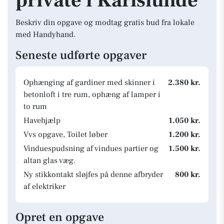
private i Karlslunde
Beskriv din opgave og modtag gratis bud fra lokale
med Handyhand.
Seneste udførte opgaver
Ophænging af gardiner med skinner i
2.380 kr.
betonloft i tre rum, ophæng af lamper i
to rum
Havehjælp
1.050 kr.
Vvs opgave, Toilet løber
1.200 kr.
Vinduespudsning af vindues partier og
1.500 kr.
altan glas væg.
Ny stikkontakt sløjfes på denne afbryder
800 kr.
af elektriker
Opret en opgave