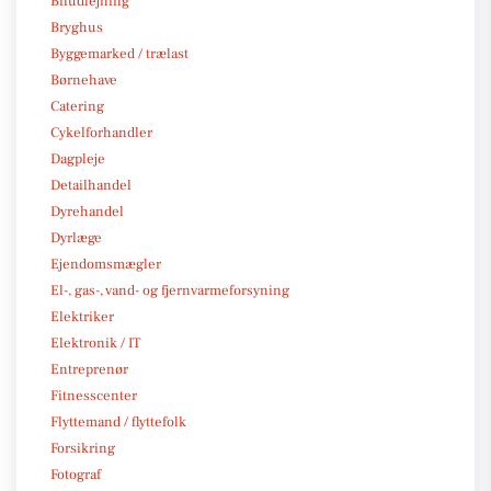
Biludlejning
Bryghus
Byggemarked / trælast
Børnehave
Catering
Cykelforhandler
Dagpleje
Detailhandel
Dyrehandel
Dyrlæge
Ejendomsmægler
El-, gas-, vand- og fjernvarmeforsyning
Elektriker
Elektronik / IT
Entreprenør
Fitnesscenter
Flyttemand / flyttefolk
Forsikring
Fotograf