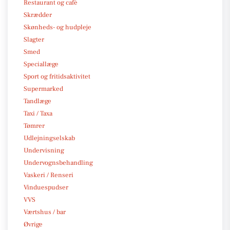
Restaurant og café
Skrædder
Skønheds- og hudpleje
Slagter
Smed
Speciallæge
Sport og fritidsaktivitet
Supermarked
Tandlæge
Taxi / Taxa
Tømrer
Udlejningselskab
Undervisning
Undervognsbehandling
Vaskeri / Renseri
Vinduespudser
VVS
Værtshus / bar
Øvrige