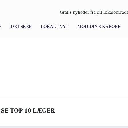
Gratis nyheder fra
dit
lokalområde
V
DET SKER
LOKALT NYT
MØD DINE NABOER
 SE TOP 10 LÆGER