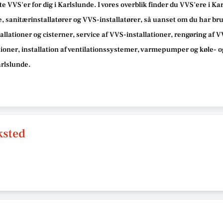
te VVS'er for dig i Karlslunde. I vores overblik finder du VVS'ere i K
 sanitærinstallatører og VVS-installatører, så uanset om du har brug
allationer og cisterner, service af VVS-installationer, rengøring af 
tioner, installation af ventilationssystemer, varmepumper og køle- o
arlslunde.
ksted