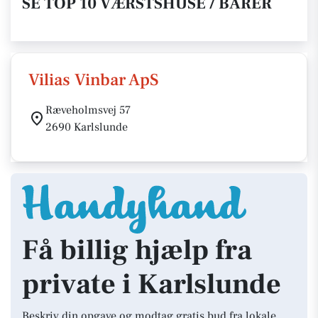
SE TOP 10 VÆRSTSHUSE / BARER
Vilias Vinbar ApS
Ræveholmsvej 57
2690 Karlslunde
Få billig hjælp fra
private i Karlslunde
Beskriv din opgave og modtag gratis bud fra lokale