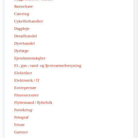
Børnehave
Catering
Cykelforhandler
Dagpleje
Detailhandel
Dyrehandel
Dyrlæge
Ejendomsmægler
El-, gas-, vand- og fjernvarmeforsyning
Elektriker
Elektronik / IT
Entreprenør
Fitnesscenter
Flyttemand / flyttefolk
Forsikring
Fotograf
Frisør
Gartner