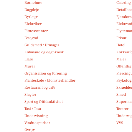
Børnehave
Catering
Dagpleje
Detailha
Dyrlæge
Ejendom
Elektriker
Elektroni
Fitnesscenter
Flytteman
Fotograf
Frisør
Guldsmed / Urmager
Hotel
Købmand og døgnkiosk
Køkkenfo
Læge
Maler
Murer
Offentlig
Organisation og forening
Piercing 
Planteskole / blomsterhandler
Psykolog
Restaurant og café
Skrædde
Slagter
Smed
Sport og fritidsaktivitet
Superma
Taxi / Taxa
Tømrer
Undervisning
Undervo
Vinduespudser
VVS
Øvrige