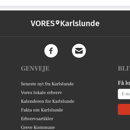
VORES
Karlslunde
GENVEJE
BLI
Få l
Seneste nyt fra Karlslunde
Email
Vores lokale erhverv
Kalenderen for Karlslunde
Fakta om Karlslunde
Erhvervsartikler
Greve Kommune