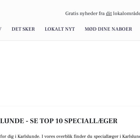
Gratis nyheder fra
dit
lokalområde
V
DET SKER
LOKALT NYT
MØD DINE NABOER
LUNDE - SE TOP 10 SPECIALLÆGER
 for dig i Karlslunde. I vores overblik finder du speciallæger i Karlsl