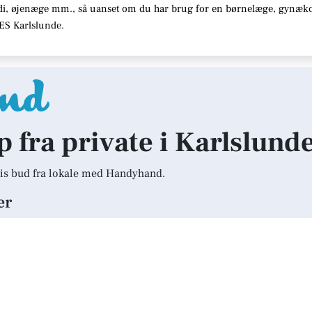
di, øjenæge mm., så uanset om du har brug for en børnelæge, gynæko
RES Karlslunde.
p fra private i Karlslund
is bud fra lokale med Handyhand.
er