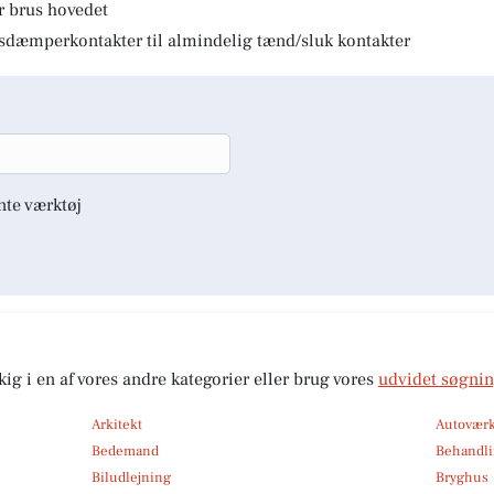
r brus hovedet
lysdæmperkontakter til almindelig tænd/sluk kontakter
nte værktøj
kig i en af vores andre kategorier eller brug vores
udvidet søgni
Arkitekt
Autoværk
Bedemand
Behandli
Biludlejning
Bryghus