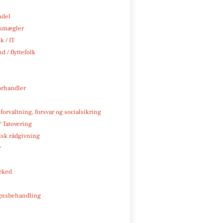
ndel
smægler
k / IT
d / flyttefolk
rhandler
 forvaltning, forsvar og socialsikring
/ Tatovering
isk rådgivning
r
rked
gnsbehandling