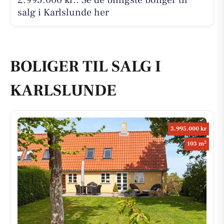
2.995.000 kr.: Se de billigste boliger til
salg i Karlslunde her
BOLIGER TIL SALG I
KARLSLUNDE
3.995.000 kr
2
103 m