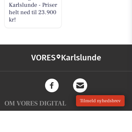
Karlslunde - Priser
helt ned til 23.900
kr!
VORES
Karlslunde
Tilmeld nyhedsbrev
OM VORES DIGITAL
Om os
For annoncører