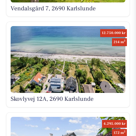
Vendalsgård 7, 2690 Karlslunde
12.750.000 kr
2
214 m
Skovlyvej 12A, 2690 Karlslunde
4.295.000 kr
2
172 m