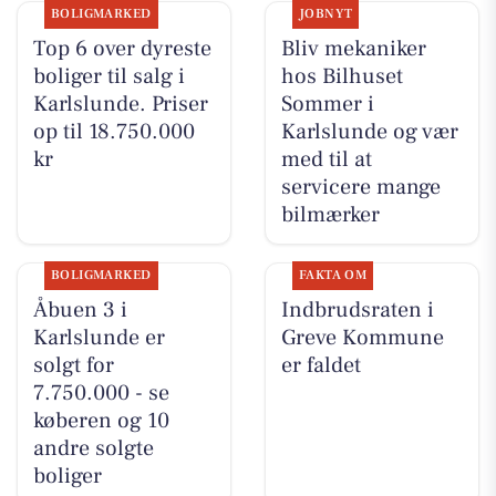
BOLIGMARKED
JOBNYT
Top 6 over dyreste
Bliv mekaniker
boliger til salg i
hos Bilhuset
Karlslunde. Priser
Sommer i
op til 18.750.000
Karlslunde og vær
kr
med til at
servicere mange
bilmærker
BOLIGMARKED
FAKTA OM
Åbuen 3 i
Indbrudsraten i
Karlslunde er
Greve Kommune
solgt for
er faldet
7.750.000 - se
køberen og 10
andre solgte
boliger