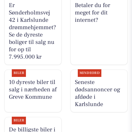
Er
Betaler du for
Sønderholmsvej
meget for dit
42 i Karlslunde
internet?
drømmehjemmet?
Se de dyreste
boliger til salg nu
for op til
7.995.000 kr
BILER
MINDEORD
10 dyreste biler til
Seneste
salg i nærheden af
dødsannoncer og
Greve Kommune
afdøde i
Karlslunde
BILER
De billigste biler i