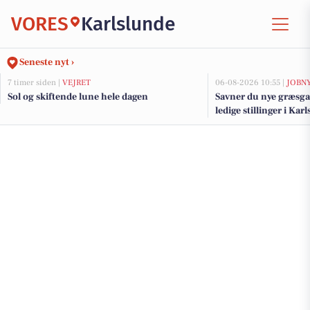
VORES
Karlslunde
Seneste nyt ›
7 timer siden |
VEJRET
06-08-2026 10:55 |
JOBN
Sol og skiftende lune hele dagen
Savner du nye græsga
ledige stillinger i K