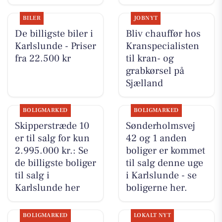
BILER
JOBNYT
De billigste biler i
Bliv chauffør hos
Karlslunde - Priser
Kranspecialisten
fra 22.500 kr
til kran- og
grabkørsel på
Sjælland
BOLIGMARKED
BOLIGMARKED
Skipperstræde 10
Sønderholmsvej
er til salg for kun
42 og 1 anden
2.995.000 kr.: Se
boliger er kommet
de billigste boliger
til salg denne uge
til salg i
i Karlslunde - se
Karlslunde her
boligerne her.
BOLIGMARKED
LOKALT NYT