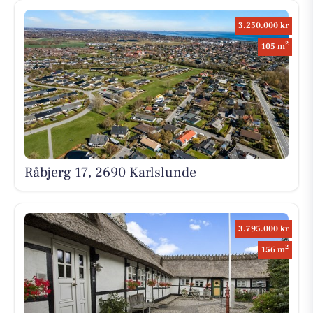
3.250.000 kr
2
105 m
Råbjerg 17, 2690 Karlslunde
3.795.000 kr
2
156 m