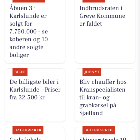
Åbuen 3 i
Indbrudsraten i
Karlslunde er
Greve Kommune
solgt for
er faldet
7.750.000 - se
køberen og 10
andre solgte
boliger
BILER
JOBNYT
De billigste biler i
Bliv chauffør hos
Karlslunde - Priser
Kranspecialisten
fra 22.500 kr
til kran- og
grabkørsel på
Sjælland
DAGLIGVARER
BOLIGMARKED