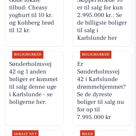
Gode lokale
Skipperstræde 10
tilbud: Cheasy
er til salg for kun
yoghurt til 10 kr.
2.995.000 kr.: Se
og Kohberg brød
de billigste boliger
til 12 kr.
til salg i
Karlslunde her
BOLIGMARKED
BOLIGMARKED
Sønderholmsvej
Er
42 og 1 anden
Sønderholmsvej
boliger er kommet
42 i Karlslunde
til salg denne uge
drømmehjemmet?
i Karlslunde - se
Se de dyreste
boligerne her.
boliger til salg nu
for op til
7.995.000 kr
LOKALT NYT
BILER