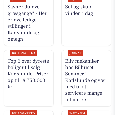
Savner du nye
Sol og skub i
græsgange? - Her
vinden i dag
er nye ledige
stillinger i
Karlslunde og
omegn
BOLIGMARKED
JOBNYT
Top 6 over dyreste
Bliv mekaniker
boliger til salg i
hos Bilhuset
Karlslunde. Priser
Sommer i
op til 18.750.000
Karlslunde og vær
kr
med til at
servicere mange
bilmærker
BOLIGMARKED
FAKTA OM