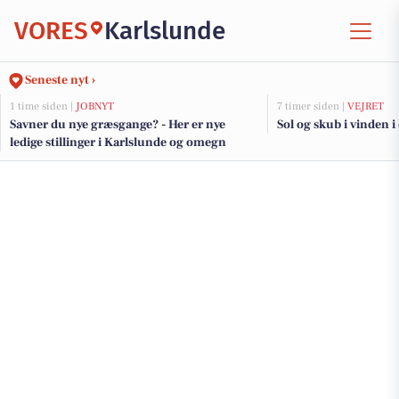
VORES
Karlslunde
Seneste nyt ›
1 time siden |
JOBNYT
7 timer siden |
VEJRET
Savner du nye græsgange? - Her er nye
Sol og skub i vinden i
ledige stillinger i Karlslunde og omegn