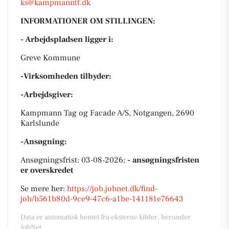
ks@kampmanntf.dk
INFORMATIONER OM STILLINGEN:
- Arbejdspladsen ligger i:
Greve Kommune
-Virksomheden tilbyder:
-Arbejdsgiver:
Kampmann Tag og Facade A/S, Notgangen, 2690
Karlslunde
-Ansøgning:
Ansøgningsfrist: 03-08-2026;
- ansøgningsfristen
er overskredet
Se mere her:
https://job.jobnet.dk/find-
job/b561b80d-9ce9-47c6-a1be-141181e76643
Data er automatisk hentet fra eksterne kilder, herunder
JobNet.