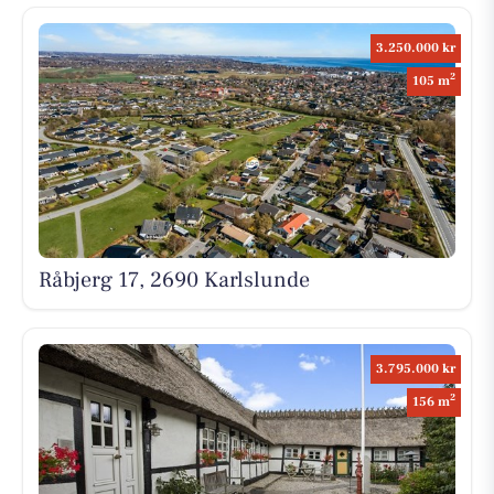
3.250.000 kr
2
105 m
Råbjerg 17, 2690 Karlslunde
3.795.000 kr
2
156 m