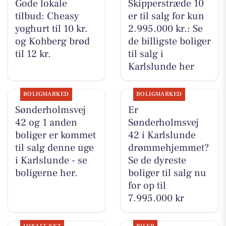
Gode lokale
Skipperstræde 10
tilbud: Cheasy
er til salg for kun
yoghurt til 10 kr.
2.995.000 kr.: Se
og Kohberg brød
de billigste boliger
til 12 kr.
til salg i
Karlslunde her
BOLIGMARKED
BOLIGMARKED
Sønderholmsvej
Er
42 og 1 anden
Sønderholmsvej
boliger er kommet
42 i Karlslunde
til salg denne uge
drømmehjemmet?
i Karlslunde - se
Se de dyreste
boligerne her.
boliger til salg nu
for op til
7.995.000 kr