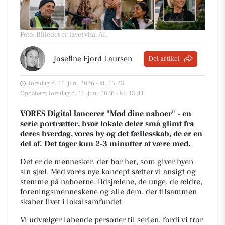
Foto: Billedet er lavet vha. AI
.
Josefine Fjord Laursen
Del artikel
Torsdag d. 11. jun. 2026 - kl. 15:23
Opdateret torsdag d. 11. jun. 2026 - kl. 15:41
VORES Digital lancerer "Mød dine naboer" - en
serie portrætter, hvor lokale deler små glimt fra
deres hverdag, vores by og det fællesskab, de er en
del af. Det tager kun 2-3 minutter at være med.
Det er de mennesker, der bor her, som giver byen
sin sjæl.
Med vores nye koncept sætter vi ansigt og
stemme på naboerne, ildsjælene, de unge, de ældre,
foreningsmenneskene og alle dem, der tilsammen
skaber livet i lokalsamfundet.
Vi udvælger løbende personer til serien, fordi vi tror