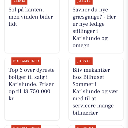
VEJRET
JOBNYT
Sol på kanten,
Savner du nye
men vinden bider
græsgange? - Her
lidt
er nye ledige
stillinger i
Karlslunde og
omegn
BOLIGMARKED
JOBNYT
Top 6 over dyreste
Bliv mekaniker
boliger til salg i
hos Bilhuset
Karlslunde. Priser
Sommer i
op til 18.750.000
Karlslunde og vær
kr
med til at
servicere mange
bilmærker