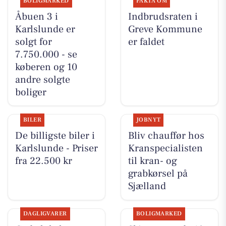
BOLIGMARKED
FAKTA OM
Åbuen 3 i
Indbrudsraten i
Karlslunde er
Greve Kommune
solgt for
er faldet
7.750.000 - se
køberen og 10
andre solgte
boliger
BILER
JOBNYT
De billigste biler i
Bliv chauffør hos
Karlslunde - Priser
Kranspecialisten
fra 22.500 kr
til kran- og
grabkørsel på
Sjælland
DAGLIGVARER
BOLIGMARKED