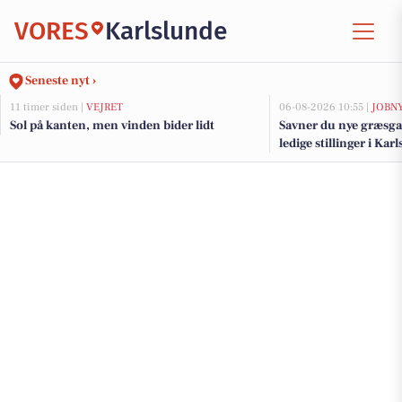
VORES
Karlslunde
Seneste nyt ›
11 timer siden |
VEJRET
06-08-2026 10:55 |
JOBN
Sol på kanten, men vinden bider lidt
Savner du nye græsga
ledige stillinger i K