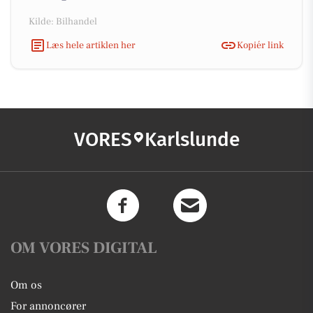
Kilde: Bilhandel
Læs hele artiklen her
Kopiér link
VORES
Karlslunde
OM VORES DIGITAL
Om os
For annoncører