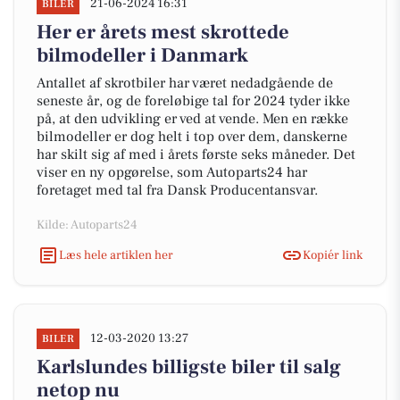
21-06-2024 16:31
BILER
Her er årets mest skrottede
bilmodeller i Danmark
Antallet af skrotbiler har været nedadgående de
seneste år, og de foreløbige tal for 2024 tyder ikke
på, at den udvikling er ved at vende. Men en række
bilmodeller er dog helt i top over dem, danskerne
har skilt sig af med i årets første seks måneder. Det
viser en ny opgørelse, som Autoparts24 har
foretaget med tal fra Dansk Producentansvar.
Kilde: Autoparts24
Læs hele artiklen her
Kopiér link
12-03-2020 13:27
BILER
Karlslundes billigste biler til salg
netop nu