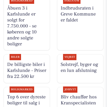
BOLIGMARKED
FAKTA OM
Åbuen 3 i
Indbrudsraten i
Karlslunde er
Greve Kommune
solgt for
er faldet
7.750.000 - se
køberen og 10
andre solgte
boliger
BILER
VEJRET
De billigste biler i
Solstrejf, byger og
Karlslunde - Priser
en lun afslutning
fra 22.500 kr
BOLIGMARKED
JOBNYT
Top 6 over dyreste
Bliv chauffør hos
boliger til salg i
Kranspecialisten