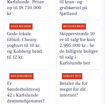
Karlslunde. Priser
til kran- og
op til 18.750.000
grabkørsel på
kr
Sjælland
DAGLIGVARER
BOLIGMARKED
Gode lokale
Skipperstræde 10
tilbud: Cheasy
er til salg for kun
yoghurt til 10 kr.
2.995.000 kr.: Se
og Kohberg brød
de billigste boliger
til 12 kr.
til salg i
Karlslunde her
BOLIGMARKED
LOKALT NYT
Er
Betaler du for
Sønderholmsvej
meget for dit
42 i Karlslunde
internet?
drømmehjemmet?