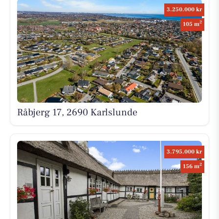
3.250.000 kr
2
105 m
Råbjerg 17, 2690 Karlslunde
3.795.000 kr
2
156 m