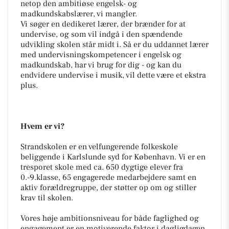
netop den ambitiøse engelsk- og
madkundskabslærer, vi mangler.
Vi søger en dedikeret lærer, der brænder for at
undervise, og som vil indgå i den spændende
udvikling skolen står midt i. Så er du uddannet lærer
med undervisningskompetencer i engelsk og
madkundskab, har vi brug for dig - og kan du
endvidere undervise i musik, vil dette være et ekstra
plus.
Hvem er vi?
Strandskolen er en velfungerende folkeskole
beliggende i Karlslunde syd for København. Vi er en
tresporet skole med ca. 650 dygtige elever fra
0.-9.klasse, 65 engagerede medarbejdere samt en
aktiv forældregruppe, der støtter op om og stiller
krav til skolen.
Vores høje ambitionsniveau for både faglighed og
engagement er en motiverende faktor i dagligdagen,