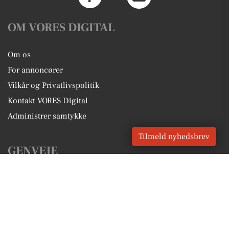
OM VORES DIGITAL
Om os
For annoncører
Vilkår og Privatlivspolitik
Kontakt VORES Digital
Administrer samtykke
Tilmeld nyhedsbrev
GENVEJE
Seneste nyt fra Karlslunde
Vores lokale erhverv
Kalenderen for Karlslunde
Fakta om Karlslunde