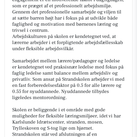
som er præget af et professionelt arbejdsmiljø.
Gennem det professionelle samarbejde og viljen til
at sætte barren højt har i fokus på at udvikle både
faglighed og motivation med børnenes læring og
trivsel i centrum.
Arbejdskulturen på skolen er kendetegnet ved, at
lærerne arbejder i et forpligtende arbejdsfællesskab
under fleksible arbejdsvilkår.
Samarbejdet mellem lærere/pædagoger og ledelse
er kendetegnet ved praksisnær ledelse med fokus på
faglig ledelse samt balance mellem arbejdsliv og
privatliv. Som ansat på Strandskolen arbejder vi med
en fast forberedelsesfaktor på 0.5 for alle lærere og
0.55 for nyuddannede. Nyuddannede tilbydes
ligeledes mentorordning.
Skolen er beliggende i et område med gode
muligheder for fleksible læringsmiljøer, idet vi har
Karlslunde Idrætscenter, stranden, mosen,
Trylleskoven og S-tog lige om hjørnet.
Strandskolen står ved afslutningen af en