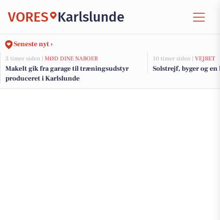
VORES
Karlslunde
Seneste nyt ›
3 timer siden |
MØD DINE NABOER
10 timer siden |
VEJRET
MakeIt gik fra garage til træningsudstyr
Solstrejf, byger og en
produceret i Karlslunde