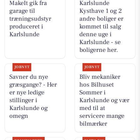
MakeIt gik fra
Karlslunde
garage til
Kysthave 1 og 2
træningsudstyr
andre boliger er
produceret i
kommet til salg
Karlslunde
denne uge i
Karlslunde - se
boligerne her.
JOBNYT
JOBNYT
Savner du nye
Bliv mekaniker
græsgange? - Her
hos Bilhuset
er nye ledige
Sommer i
stillinger i
Karlslunde og vær
Karlslunde og
med til at
omegn
servicere mange
bilmærker