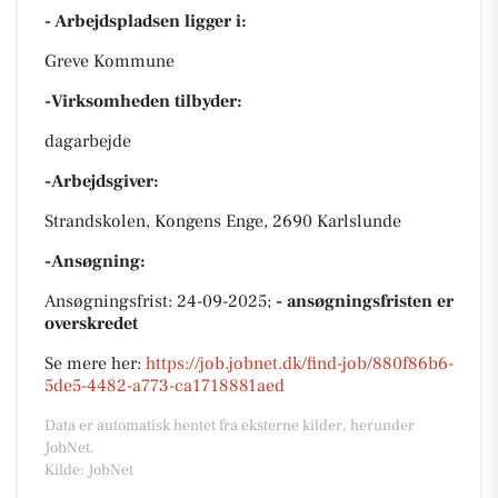
- Arbejdspladsen ligger i:
Greve Kommune
-Virksomheden tilbyder:
dagarbejde
-Arbejdsgiver:
Strandskolen, Kongens Enge, 2690 Karlslunde
-Ansøgning:
Ansøgningsfrist: 24-09-2025;
- ansøgningsfristen er
overskredet
Se mere her:
https://job.jobnet.dk/find-job/880f86b6-
5de5-4482-a773-ca1718881aed
Data er automatisk hentet fra eksterne kilder, herunder
JobNet.
Kilde: JobNet